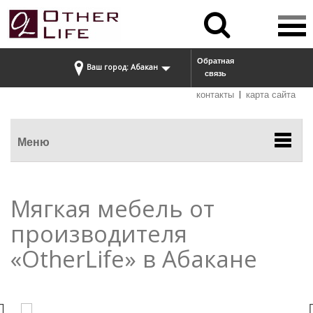


Обратная
Ваш город: Абакан
связь
контакты
карта сайта
Меню
Мягкая мебель от
производителя
«OtherLife» в Абакане